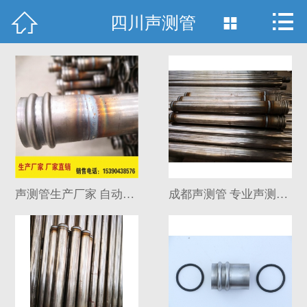



首页
四川声测管

新闻资讯
关于我们
产品展示
工程案例
成都声测管
声测管生产厂家 自动化焊接
成都声测管 专业声测管生产厂家
售后服务
客户留言
联系我们