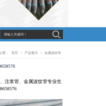
现货供应,库存充足_咨询电话:18008025562；诚信为本，市场
位置：
首页
>
产品展示
>
金属波纹管
58576
、注浆管、金属波纹管专业生
58576