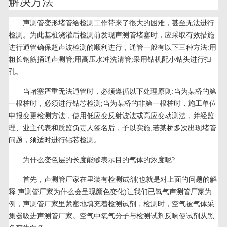
解决方法
声测管变形堵管给检测工作带来了很大的困难，甚至无法进行
检测。为此基桩浇灌后检测前发现声测管堵塞时，应采取有效措施
进行通管确保超声波检测的顺利进行，通管一般有以下三种方法:用
粗长钢筋捅通声测管;用高压水冲洗清管;采用钻机配小钻头进行扫
孔。
当堵塞严重无法通管时，必须遵循以下处理原则:当为某桥的第
一根桩时，必须进行钻芯检测;当为某桥的非第一根桩时，施工单位
申报变更检测方法，使用低应变反射波法或高应变动测法，并经监
理、业主代表和质监负责人签名后，予以实施;若某桥多次出现堵管
问题，须适时进行钻芯检测。
为什么变色层的长度能够表示目的气体的浓度呢?
首先，声测管厂家在里装有检测试剂(也就是对上面的问题的解
释:声测管厂家为什么会呈现颜色变化)让我们已氧气声测管厂家为
例，声测管厂家里紧密地填充着检测试剂，检测时，空气被气体采
集器吸进声测管厂家。空气中氧气分子与检测试剂反响使试剂从黑