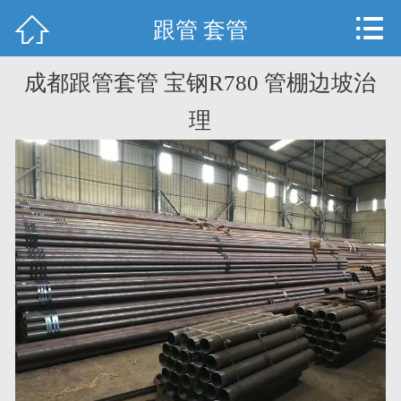



首页
跟管 套管
新闻资讯
成都跟管套管 宝钢R780 管棚边坡治
关于我们
理
产品展示
工程案例
成都声测管
售后服务
客户留言
联系我们